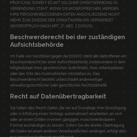
PROFILING, SOWEIT ES MIT SOLCHER DIREKTWERBUNG IN
VERBINDUNG STEHT. WENN SIE WIDERSPRECHEN, WERDEN
IHRE PERSONENBEZOGENEN DATEN ANSCHLIESSEND NICHT
MEHR ZUM ZWECKE DER DIREKTWERBUNG VERWENDET
(WIDERSPRUCH NACH ART. 21 ABS. 2 DSGVO).
Beschwerderecht bei der zuständigen
Aufsichtsbehörde
Im Falle von Verstößen gegen die DSGVO steht den Betroffenen ein
Beschwerderecht bei einer Aufsichtsbehörde, insbesondere in dem
Mitgliedstaat ihres gewöhnlichen Aufenthalts, ihres Arbeitsplatzes
oder des Orts des mutmaßlichen Verstoßes zu. Das
Beschwerderecht besteht unbeschadet anderweitiger
verwaltungsrechtlicher oder gerichtlicher Rechtsbehelfe.
Recht auf Datenübertragbarkeit
Sie haben das Recht, Daten, die wir auf Grundlage Ihrer Einwilligung
oder in Erfüllung eines Vertrags automatisiert verarbeiten, an sich
oder an einen Dritten in einem gängigen, maschinenlesbaren
Format aushändigen zu lassen. Sofern Sie die direkte Übertragung
der Daten an einen anderen Verantwortlichen verlangen, erfolgt dies
nur, soweit es technisch machbar ist.