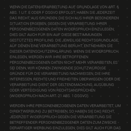
WENN DIE DATENVERARBEITUNG AUF GRUNDLAGE VON ART. 6
ABS. 1 LIT. E ODER F DSGVO ERFOLGT, HABEN SIE JEDERZEIT
DAS RECHT, AUS GRÜNDEN, DIE SICH AUS IHRER BESONDEREN
SITUATION ERGEBEN, GEGEN DIE VERARBEITUNG IHRER
PERSONENBEZOGENEN DATEN WIDERSPRUCH EINZULEGEN;
DIES GILT AUCH FÜR EIN AUF DIESE BESTIMMUNGEN
GESTÜTZTES PROFILING. DIE JEWEILIGE RECHTSGRUNDLAGE,
AUF DENEN EINE VERARBEITUNG BERUHT, ENTNEHMEN SIE
DIESER DATENSCHUTZERKLÄRUNG. WENN SIE WIDERSPRUCH
EINLEGEN, WERDEN WIR IHRE BETROFFENEN
PERSONENBEZOGENEN DATEN NICHT MEHR VERARBEITEN, ES
SEI DENN, WIR KÖNNEN ZWINGENDE SCHUTZWÜRDIGE
GRÜNDE FÜR DIE VERARBEITUNG NACHWEISEN, DIE IHRE
INTERESSEN, RECHTE UND FREIHEITEN ÜBERWIEGEN ODER DIE
VERARBEITUNG DIENT DER GELTENDMACHUNG, AUSÜBUNG
ODER VERTEIDIGUNG VON RECHTSANSPRÜCHEN
(WIDERSPRUCH NACH ART. 21 ABS. 1 DSGVO).
WERDEN IHRE PERSONENBEZOGENEN DATEN VERARBEITET, UM
DIREKTWERBUNG ZU BETREIBEN, SO HABEN SIE DAS RECHT,
JEDERZEIT WIDERSPRUCH GEGEN DIE VERARBEITUNG SIE
BETREFFENDER PERSONENBEZOGENER DATEN ZUM ZWECKE
DERARTIGER WERBUNG EINZULEGEN; DIES GILT AUCH FÜR DAS