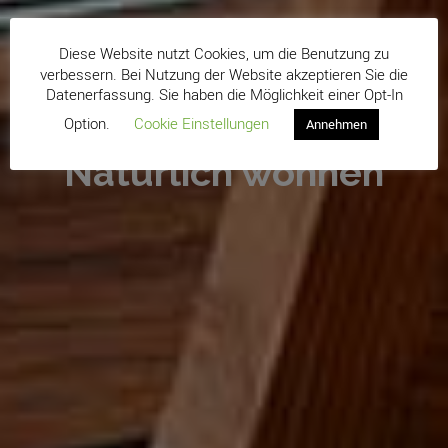
Diese Website nutzt Cookies, um die Benutzung zu
verbessern. Bei Nutzung der Website akzeptieren Sie die
Datenerfassung. Sie haben die Möglichkeit einer Opt-In
Dudinger
Option.
Cookie Einstellungen
Annehmen
Natürlich wohnen