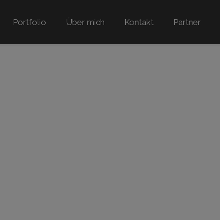
Portfolio
Über mich
Kontakt
Partner