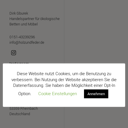
Dirk Gburek
Handelspartner für ökologische
Betten und Möbel
0151-43239296
info@holzundfeder.de
Instagram
Diese Website nutzt Cookies, um die Benutzung zu
verbessern. Bei Nutzung der Website akzeptieren Sie die
Adresse
Datenerfassung. Sie haben die Möglichkeit einer Opt-In
Option.
Cookie Einstellungen
Annehmen
Büro
Leberstraße 4-6
53359 Rheinbach
Deutschland