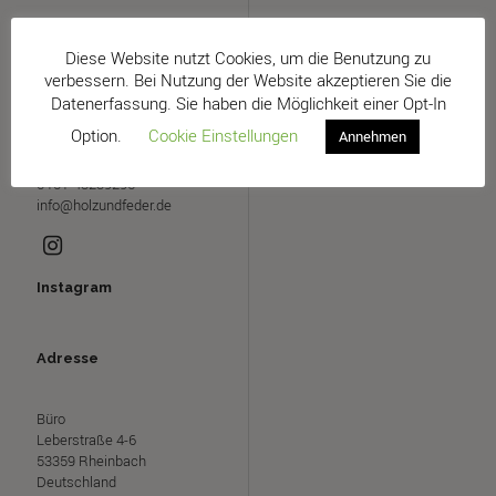
Kontakt
Diese Website nutzt Cookies, um die Benutzung zu
verbessern. Bei Nutzung der Website akzeptieren Sie die
Dirk Gburek
Datenerfassung. Sie haben die Möglichkeit einer Opt-In
Handelspartner für ökologische
Option.
Cookie Einstellungen
Betten und Möbel
Annehmen
0151-43239296
info@holzundfeder.de
Instagram
Adresse
Büro
Leberstraße 4-6
53359 Rheinbach
Deutschland