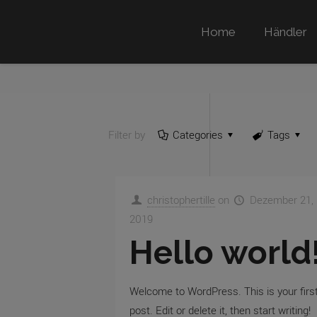
Home
Händler
Filter by
Categories
Tags
christophertille
on
Dezember 21,
2019
Hello world
Welcome to WordPress. This is your firs
post. Edit or delete it, then start writing!