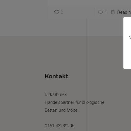
0
1
Read 
N
Kontakt
Dirk Gburek
Handelspartner für ökologische
Betten und Möbel
0151-43239296