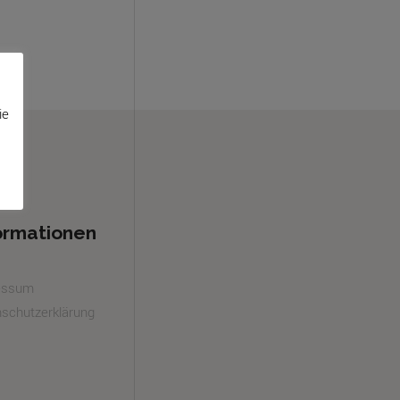
ie
ormationen
essum
schutzerklärung