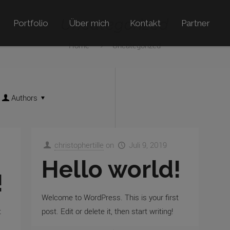
Uncategorized
Portfolio
Über mich
Kontakt
Partner
Home
Uncategorized
Authors
christophertille
on
Juli 9, 2019
Hello world!
!
Welcome to WordPress. This is your first
t
post. Edit or delete it, then start writing!