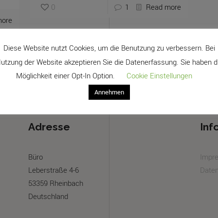
0
1
Read more
more
Diese Website nutzt Cookies, um die Benutzung zu verbessern. Bei
utzung der Website akzeptieren Sie die Datenerfassung. Sie haben d
Möglichkeit einer Opt-In Option.
Cookie Einstellungen
Annehmen
Adresse
Inf
Büro
Impr
Leberstraße 4-6
Daten
53359 Rheinbach
Deutschland